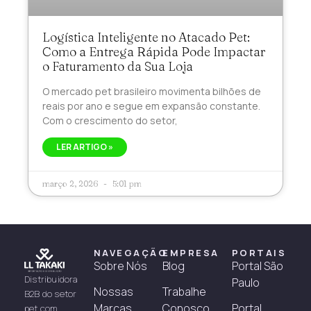
Logística Inteligente no Atacado Pet:
Como a Entrega Rápida Pode Impactar
o Faturamento da Sua Loja
O mercado pet brasileiro movimenta bilhões de
reais por ano e segue em expansão constante.
Com o crescimento do setor,
LER ARTIGO »
março 2, 2026
5:01 pm
NAVEGAÇÃO
EMPRESA
PORTAIS
Sobre Nós
Blog
Portal São
Distribuidora
Paulo
Nossas
Trabalhe
B2B do setor
Marcas
Conosco
Portal
pet com