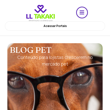
Acessar Portais
BLOG PET
Conteúdo para lojistas crescerem no
mercado pet