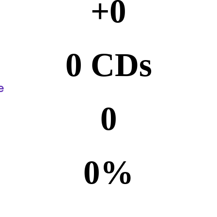
+
0
0
 CDs
e
0
0
%